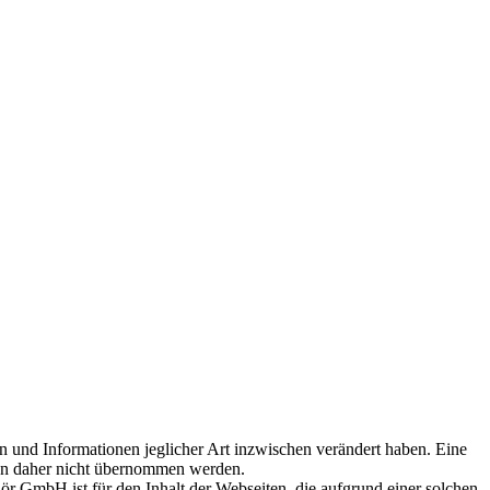
 und Informationen jeglicher Art inzwischen verändert haben. Eine
kann daher nicht übernommen werden.
ör GmbH ist für den Inhalt der Webseiten, die aufgrund einer solchen