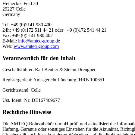
Heineckes Feld 20
29227 Celle
Germany
Tel: +49 (0)5141 980 400
24h: +49 (0)172 511 44 21 oder +49 (0)172 541 44 21
Fax: +49 (0)5141 980 402
E-Mail:
info@amteq-group.de
Web:
www.amteq-group.com
Verantwortlich für den Inhalt
Geschäftsführer: Ralf Beutler & Stefan Drengner
Registergericht: Amtsgericht Lüneburg, HRB 100651
Gerichtsstand: Celle
Ust.-Ident.-Nr: DE167469677
Rechtliche Hinweise
Die AMTEQ Bohrzubehör GmbH prüft und aktualisiert die Informatione
Haftung, Garantie oder sonstiges Einstehen für die Aktualität, Richt
Gleiches gilt auch für alle anderen Webseiten, auf die direkt mitte