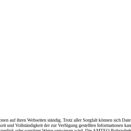
n auf ihren Webseiten ständig. Trotz aller Sorgfalt können sich Daten
igkeit und Vollständigkeit der zur Verfügung gestellten Informationen 
ls Hyperlink oder sonstiger Weise verwiesen wird. Die AMTEQ Bohrzubeh